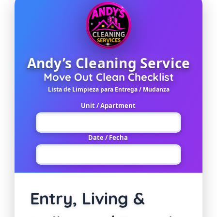
Andy’s Cleaning Service
Move Out Clean Checklist
Lista de Limpieza para Entrega / Mudanza
Unit / Apartment
Date / Fecha
Entry, Living &