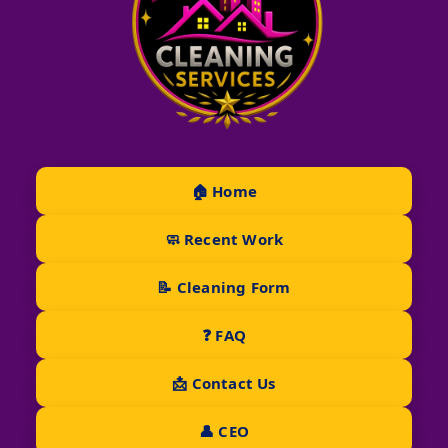
🏠 Home
🧼 Recent Work
📝 Cleaning Form
❓ FAQ
📩 Contact Us
👤 CEO