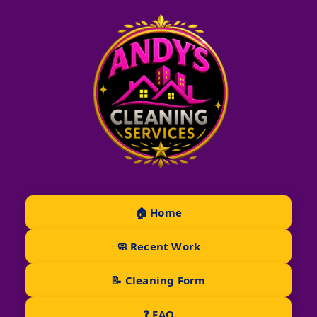
🏠 Home
🧼 Recent Work
📝 Cleaning Form
❓ FAQ