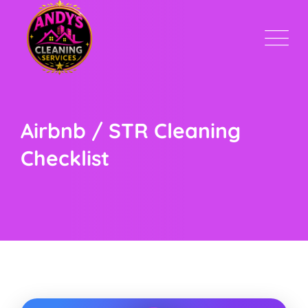
Skip
to
content
Airbnb / STR Cleaning
Checklist