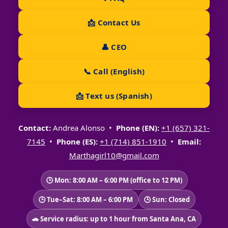
📩 Contact Us
👤 CEO
📞 Call (English)
📩 Text us (Spanish)
Contact:
Andrea Alonso •
Phone (EN):
+1 (657) 321-
7145
•
Phone (ES):
+1 (714) 851-1910
•
Email:
Marthagirl10@gmail.com
🕒 Mon: 8:00 AM – 6:00 PM (office to 12 PM)
🕒 Tue–Sat: 8:00 AM – 6:00 PM
🕒 Sun: Closed
🚗 Service radius: up to 1 hour from Santa Ana, CA